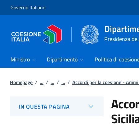
Vai al contenuto
Vai alla navigazione del sito
Governo Italiano
Dipartime
Presidenza del 
Ministro
Dipartimento
Politica di coesion
Homepage
/
...
/
...
/
...
/
Accordi per la coesione - Ammin
Accor
IN QUESTA PAGINA
Sicili