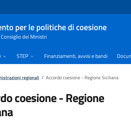
nto per le politiche di coesione
Consiglio dei Ministri
e
STEP
Finanziamenti, avvisi e bandi
Docume
istrazioni regionali
/
Accordo coesione - Regione Siciliana
do coesione - Regione
ana