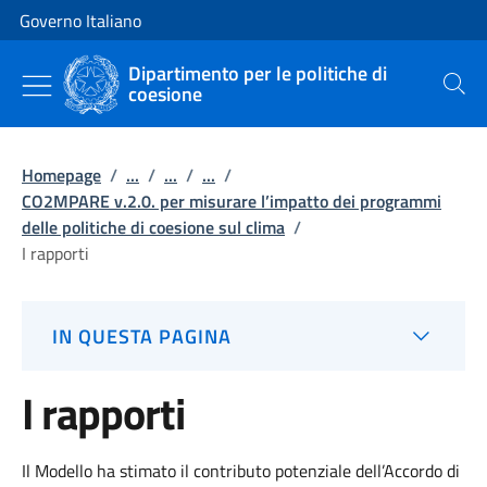
Vai al contenuto
Vai alla navigazione del sito
Governo Italiano
Dipartimento per le politiche di
coesione
Cerca
Homepage
/
...
/
...
/
...
/
CO2MPARE v.2.0. per misurare l’impatto dei programmi
delle politiche di coesione sul clima
/
I rapporti
IN QUESTA PAGINA
I rapporti
Il Modello ha stimato il contributo potenziale dell’Accordo di