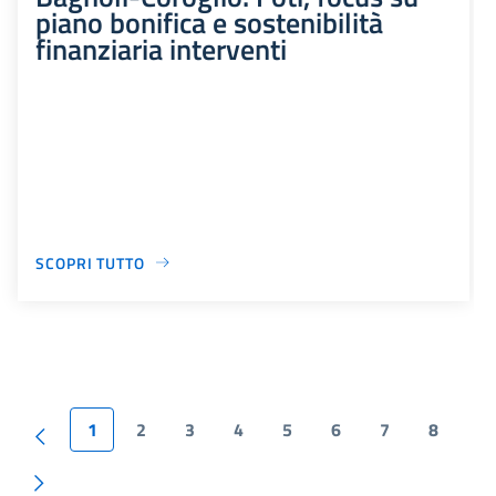
piano bonifica e sostenibilità
finanziaria interventi
SCOPRI TUTTO
1
2
3
4
5
6
7
8