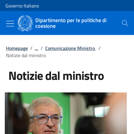
Vai al contenuto
Vai alla navigazione del sito
Governo Italiano
Dipartimento per le politiche di
coesione
Cerca
Homepage
/
...
/
Comunicazione Ministro
/
Notizie dal ministro
Notizie dal ministro
Tutti i contenuti della pagina Not