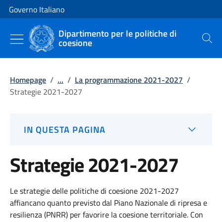
Vai al contenuto
Vai alla navigazione del sito
Governo Italiano
Dipartimento per le politiche di
coesione
Cerca
Homepage
/
...
/
La programmazione 2021-2027
/
Strategie 2021-2027
IN QUESTA PAGINA
Strategie 2021-2027
Le strategie delle politiche di coesione 2021-2027
affiancano quanto previsto dal Piano Nazionale di ripresa e
resilienza (PNRR) per favorire la coesione territoriale.
Con