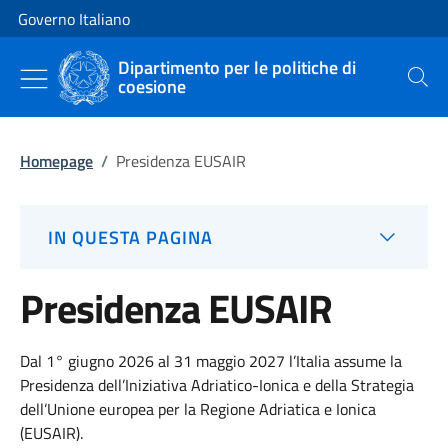
Vai al contenuto
Vai alla navigazione del sito
Governo Italiano
Dipartimento per le politiche di
coesione
Cerca
Homepage
/
Presidenza EUSAIR
IN QUESTA PAGINA
Presidenza EUSAIR
Dal 1° giugno 2026 al 31 maggio 2027 l’Italia assume la
Presidenza dell’Iniziativa Adriatico-Ionica e della Strategia
dell’Unione europea per la Regione Adriatica e Ionica
(EUSAIR).