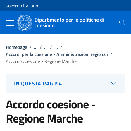
Vai al contenuto
Vai alla navigazione del sito
Governo Italiano
Dipartimento per le politiche di
coesione
Cerca
Homepage
/
...
/
...
/
...
/
Accordi per la coesione - Amministrazioni regionali
/
Accordo coesione - Regione Marche
IN QUESTA PAGINA
Accordo coesione -
Regione Marche