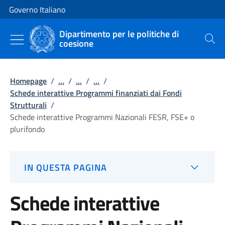
Vai al contenuto
Vai alla navigazione del sito
Governo Italiano
Dipartimento per le politiche di
coesione
Cerca
Homepage
/
...
/
...
/
...
/
Schede interattive Programmi finanziati dai Fondi
Strutturali
/
Schede interattive Programmi Nazionali FESR, FSE+ o
plurifondo
IN QUESTA PAGINA
Schede interattive