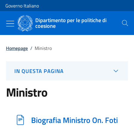
Vai al contenuto
Vai alla navigazione del sito
Governo Italiano
Dipartimento per le politiche di
coesione
Cerca
Homepage
/
Ministro
IN QUESTA PAGINA
Ministro
Biografia Ministro On. Foti