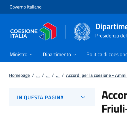
Vai al contenuto
Vai alla navigazione del sito
Governo Italiano
Dipartime
Presidenza del 
Ministro
Dipartimento
Politica di coesion
Homepage
/
...
/
...
/
...
/
Accordi per la coesione - Ammin
Accor
IN QUESTA PAGINA
Friul