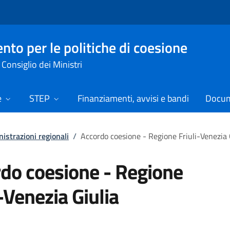
nto per le politiche di coesione
Consiglio dei Ministri
e
STEP
Finanziamenti, avvisi e bandi
Docume
istrazioni regionali
/
Accordo coesione - Regione Friuli-Venezia 
do coesione - Regione
i-Venezia Giulia