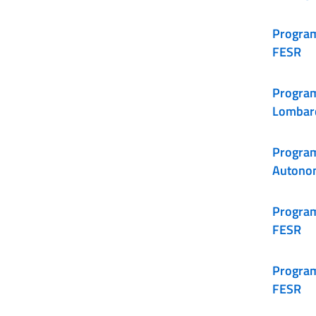
Program
FESR
Progra
Lombar
Program
Autono
Program
FESR
Program
FESR