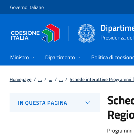
Vai al contenuto
Vai alla navigazione del sito
Governo Italiano
Dipartime
Presidenza del 
Ministro
Dipartimento
Politica di coesion
Homepage
/
...
/
...
/
...
/
Schede interattive Programmi fi
Sched
IN QUESTA PAGINA
Regio
Programmi R