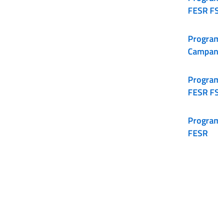
FESR F
Progra
Campan
Program
FESR F
Program
FESR