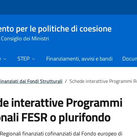
nto per le politiche di coesione
Consiglio dei Ministri
e
STEP
Finanziamenti, avvisi e bandi
Docume
nanziati dai Fondi Strutturali
/
Schede interattive Programmi Re
e interattive Programmi
nali FESR o plurifondo
egionali finanziati cofinanziati dal Fondo europeo di