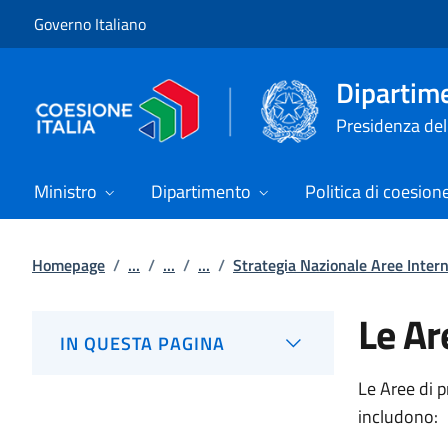
Vai al contenuto
Vai alla navigazione del sito
Governo Italiano
Dipartime
Presidenza del 
Ministro
Dipartimento
Politica di coesion
Homepage
/
...
/
...
/
...
/
Strategia Nazionale Aree Inter
Le Ar
IN QUESTA PAGINA
Le Aree di 
includono: