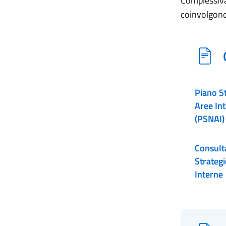
Complessiva
coinvolgon
Piano St
Aree In
(PSNAI) 
Consulta
Strategi
Interne