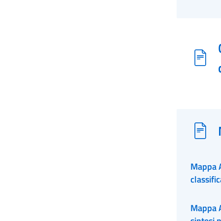
Mappa A
classifi
Mappa A
sintesi 