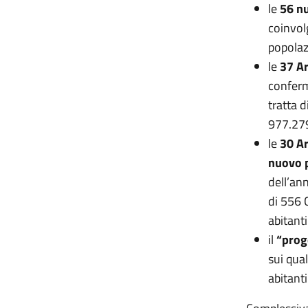
le
56 n
coinvol
popolaz
le
37 Ar
conferm
tratta 
977.279
le
30 Ar
nuovo 
dell’an
di 556 
abitanti
il
“prog
sui qua
abitanti