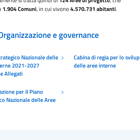
mente si tratta quindi di
124 Aree di progetto
, che
o
1.904 Comuni
, in cui vivono
4.570.731 abitanti
.
Organizzazione e governance
rategico Nazionale delle
Cabina di regia per lo svilu
terne 2021-2027
delle aree interne
e Allegati
zione per il Piano
co Nazionale delle Aree