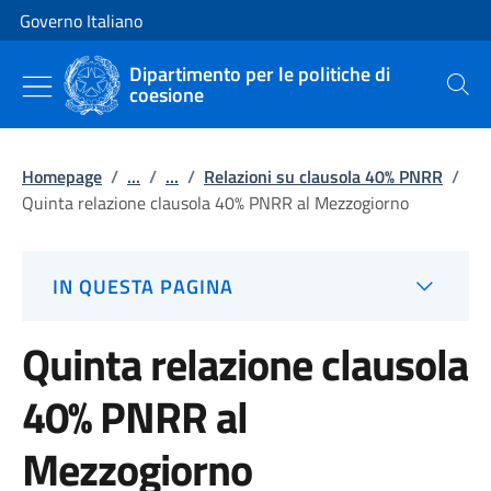
Vai al contenuto
Vai alla navigazione del sito
Governo Italiano
Dipartimento per le politiche di
coesione
Cerca
Homepage
/
...
/
...
/
Relazioni su clausola 40% PNRR
/
Quinta relazione clausola 40% PNRR al Mezzogiorno
IN QUESTA PAGINA
Quinta relazione clausola
40% PNRR al
Mezzogiorno