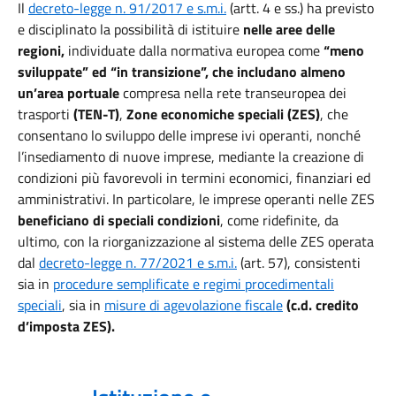
Il
decreto-legge n. 91/2017 e s.m.i.
(artt. 4 e ss.) ha previsto
e disciplinato la possibilità di istituire
nelle aree delle
regioni,
individuate dalla normativa europea come
“meno
sviluppate” ed “in transizione”, che includano almeno
un’area portuale
compresa nella rete transeuropea dei
trasporti
(TEN-T)
,
Zone economiche speciali (ZES)
, che
consentano lo sviluppo delle imprese ivi operanti, nonché
l’insediamento di nuove imprese, mediante la creazione di
condizioni più favorevoli in termini economici, finanziari ed
amministrativi. In particolare, le imprese operanti nelle ZES
beneficiano di speciali condizioni
, come ridefinite, da
ultimo, con la riorganizzazione al sistema delle ZES operata
dal
decreto-legge n. 77/2021 e s.m.i.
(art. 57), consistenti
sia in
procedure semplificate e regimi procedimentali
speciali
, sia in
misure di agevolazione fiscale
(c.d. credito
d’imposta ZES).