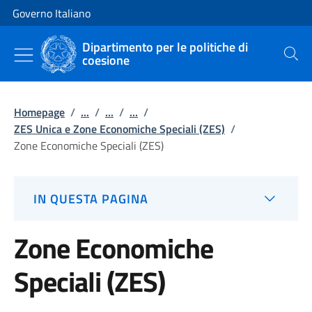
Vai al contenuto
Vai alla navigazione del sito
Governo Italiano
Dipartimento per le politiche di
coesione
Cerca
Homepage
/
...
/
...
/
...
/
ZES Unica e Zone Economiche Speciali (ZES)
/
Zone Economiche Speciali (ZES)
IN QUESTA PAGINA
Zone Economiche
Speciali (ZES)