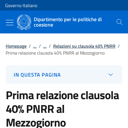
Vai al contenuto
Vai alla navigazione del sito
Governo Italiano
Dipartimento per le politiche di
coesione
Cerca
Homepage
/
...
/
...
/
Relazioni su clausola 40% PNRR
/
Prima relazione clausola 40% PNRR al Mezzogiorno
IN QUESTA PAGINA
Prima relazione clausola
40% PNRR al
Mezzogiorno