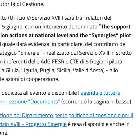
Autorità di Gestione.
to (Ufficio V/Servizio XVIII) sarà tra i relatori del
l 5 giugno, con un intervento denominato “
The support
ion actions at national level and the “Synergies” pilot
 quale darà evidenza, in particolare, del contributo del
ategico “Sinergie” - realizzato dal Servizio XVIII in stretto
 i referenti delle AdG FESR e CTE di 5 Regioni pilota
ia Giulia, Liguria, Puglia, Sicilia, Valle d’Aosta) - allo
le azioni di cooperazione.
 dedicata all’evento è disponibile l’
agenda e tutte le
ni - sezione "Documents"
(scorrendo la pagina in basso)
ione del Dipartimento per le politiche di coesione e per il
izio XVIII - Progetto Sinergie
è resa disponibile anche in
one.