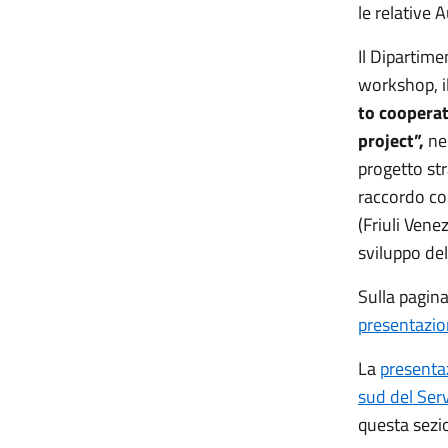
le relative 
Il Dipartimen
workshop, i
to cooperat
project”,
nel
progetto str
raccordo con
(Friuli Venez
sviluppo del
Sulla pagina
presentazio
La
presentaz
sud del Serv
questa sezi