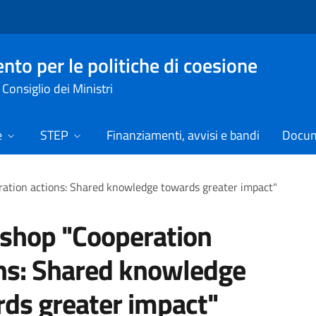
nto per le politiche di coesione
Consiglio dei Ministri
e
STEP
Finanziamenti, avvisi e bandi
Docume
ation actions: Shared knowledge towards greater impact"
shop "Cooperation
ns: Shared knowledge
ds greater impact"