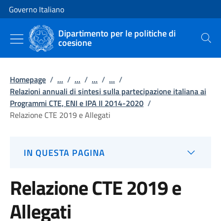
Vai al contenuto
Vai alla navigazione del sito
Governo Italiano
Dipartimento per le politiche di
coesione
Cerca
Homepage
/
...
/
...
/
...
/
...
/
Relazioni annuali di sintesi sulla partecipazione italiana ai
Programmi CTE, ENI e IPA II 2014-2020
/
Relazione CTE 2019 e Allegati
IN QUESTA PAGINA
Relazione CTE 2019 e
Allegati