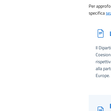
Per approfo
specifica
se
Il Dipar
Coesione
rispetti
alla par
Europe.