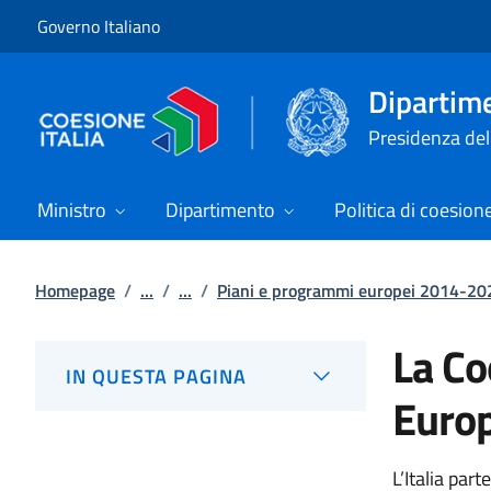
Vai al contenuto
Vai alla navigazione del sito
Governo Italiano
Dipartime
Presidenza del 
Ministro
Dipartimento
Politica di coesion
Homepage
/
...
/
...
/
Piani e programmi europei 2014-20
La Co
IN QUESTA PAGINA
Euro
L’Italia part