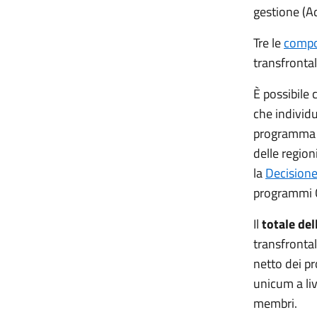
gestione (Ad
Tre le
compo
transfrontal
È possibile
che individu
programma 
delle region
la
Decision
programmi 
Il
totale del
transfrontal
netto dei pr
unicum
a li
membri.