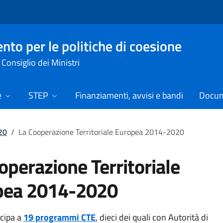
nto per le politiche di coesione
Consiglio dei Ministri
e
STEP
Finanziamenti, avvisi e bandi
Docume
20
/
La Cooperazione Territoriale Europea 2014-2020
operazione Territoriale
pea 2014-2020
ecipa a
19 programmi CTE
, dieci dei quali con Autorità di