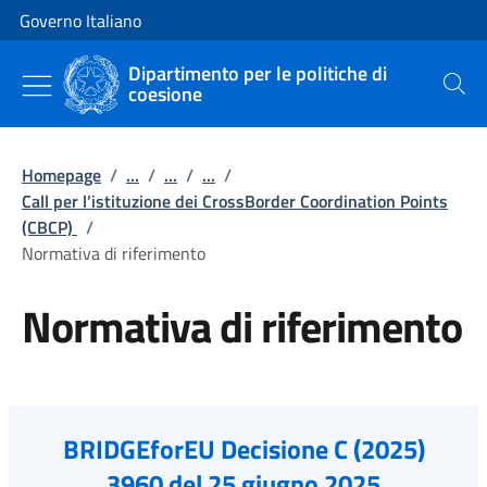
Vai al contenuto
Vai alla navigazione del sito
Governo Italiano
Dipartimento per le politiche di
coesione
Cerca
Homepage
/
...
/
...
/
...
/
Call per l’istituzione dei CrossBorder Coordination Points
(CBCP)
/
Normativa di riferimento
Normativa di riferimento
BRIDGEforEU Decisione C (2025)
3960 del 25 giugno 2025