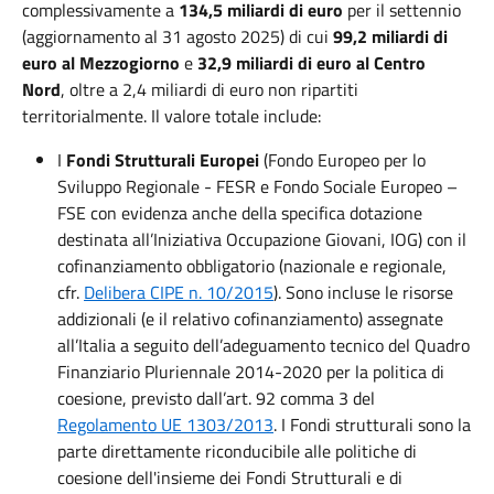
complessivamente a
134,5 miliardi di euro
per il settennio
(aggiornamento al 31 agosto 2025) di cui
99,2 miliardi di
euro al Mezzogiorno
e
32,9 miliardi di euro al Centro
Nord
, oltre a 2,4 miliardi di euro non ripartiti
territorialmente
. I
l valore totale include:
I
Fondi Strutturali Europei
(Fondo Europeo per lo
Sviluppo Regionale - FESR e Fondo Sociale Europeo –
FSE con evidenza anche della specifica dotazione
destinata all’Iniziativa Occupazione Giovani, IOG) con il
cofinanziamento obbligatorio (nazionale e regionale,
cfr.
Delibera CIPE n. 10/2015
). Sono incluse le risorse
addizionali (e il relativo cofinanziamento) assegnate
all’Italia a seguito dell’adeguamento tecnico del Quadro
Finanziario Pluriennale 2014-2020 per la politica di
coesione, previsto dall’art. 92 comma 3 del
Regolamento UE 1303/2013
. I Fondi strutturali sono la
parte direttamente riconducibile alle politiche di
coesione dell'insieme dei Fondi Strutturali e di