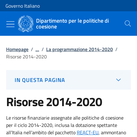
Vai al contenuto
Vai alla navigazione del sito
Governo Italiano
Dipartimento per le politiche di
coesione
Cerca
Homepage
/
...
/
La programmazione 2014-2020
/
Risorse 2014-2020
IN QUESTA PAGINA
Risorse 2014-2020
Le risorse finanziarie assegnate alle politiche di coesione
per il ciclo 2014-2020, inclusa la dotazione spettante
all’Italia nell’ambito del pacchetto
REACT-EU
,
ammontano