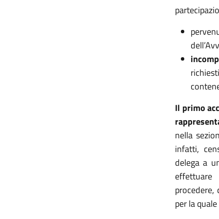
partecipazi
perven
dell’Avv
incomp
richies
contene
Il primo ac
rappresent
nella sezio
infatti, ce
delega a un
effettuare
procedere, 
per la quale