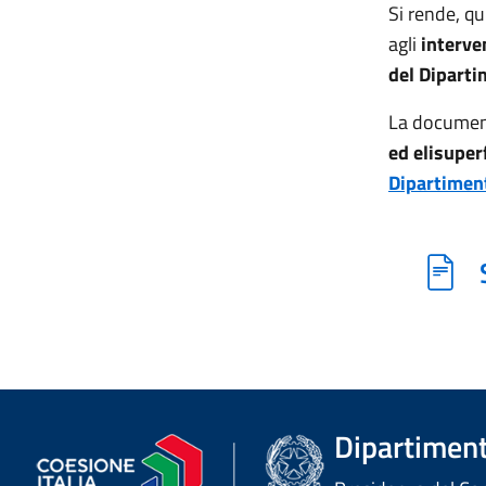
Si rende, qu
agli
interve
del Diparti
La
documen
ed elisuperf
Dipartimento
Dipartimento