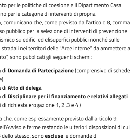
nto per le politiche di coesione
e il
Dipartimento Casa
no per le categorie di interventi di propria
,
comunicano che, come previsto dall’articolo 8, comma
iso pubblico per la selezione di interventi di prevenzione
sismico su edifici ed elisuperfici pubblici nonché sulle
 stradali nei territori delle “Aree interne” da ammettere a
to”,
sono
pubblicat
i
gli
seguenti
schemi:
 di
Domanda di Partecipazione
(comprensivo di schede
e)
 di
Atto di delega
 di
Disciplinare per il finanziamento
e
relativi allegati
 di richiesta erogazione 1, 2 ,3 e 4 )
a
che, come espressamente previsto dall’articolo 9,
ll’Avviso
e ferme restando le
ulteriori
disposizioni di cui
 8 dello stesso, sono
escluse
le domande di