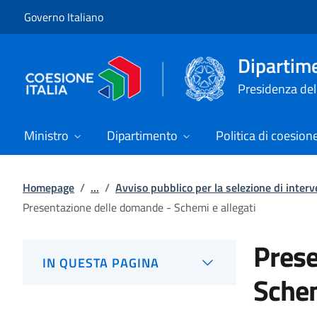
Vai al contenuto
Vai alla navigazione del sito
Governo Italiano
Dipartime
Presidenza del 
Ministro
Dipartimento
Politica di coesion
Homepage
/
...
/
Avviso pubblico per la selezione di interv
Presentazione delle domande - Schemi e allegati
Prese
IN QUESTA PAGINA
Schem