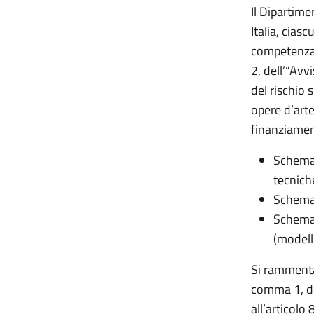
Il Dipartime
Italia,
ciascu
competenza
2, dell’“Avv
del rischio 
opere d’arte
finanziamen
Schema
tecnich
Schema
Schema
(modelli
Si
ramment
comma 1, de
all’articolo