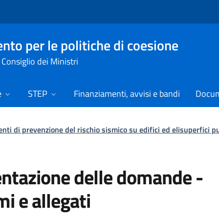
nto per le politiche di coesione
Consiglio dei Ministri
e
STEP
Finanziamenti, avvisi e bandi
Docume
enti di prevenzione del rischio sismico su edifici ed elisuperfici 
ntazione delle domande -
i e allegati