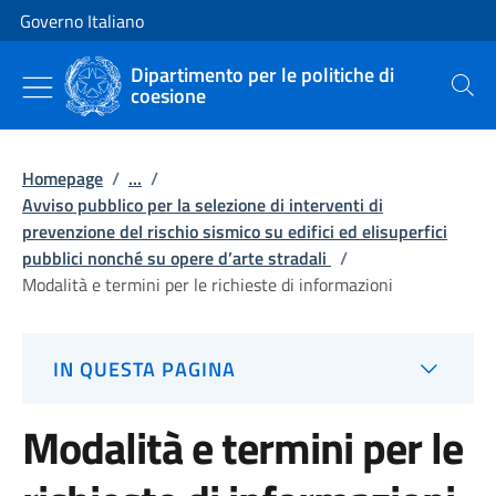
Vai al contenuto
Vai alla navigazione del sito
Governo Italiano
Dipartimento per le politiche di
coesione
Cerca
Homepage
/
...
/
Avviso pubblico per la selezione di interventi di
prevenzione del rischio sismico su edifici ed elisuperfici
pubblici nonché su opere d’arte stradali
/
Modalità e termini per le richieste di informazioni
IN QUESTA PAGINA
Modalità e termini per le