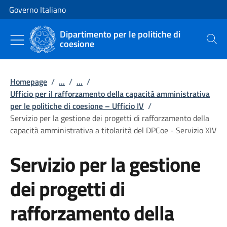
Vai al contenuto
Vai alla navigazione del sito
Governo Italiano
Dipartimento per le politiche di
coesione
Cerca
Homepage
/
...
/
...
/
Ufficio per il rafforzamento della capacità amministrativa
per le politiche di coesione – Ufficio IV
/
Servizio per la gestione dei progetti di rafforzamento della
capacità amministrativa a titolarità del DPCoe - Servizio XIV
Servizio per la gestione
dei progetti di
rafforzamento della