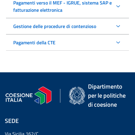
Pagamenti verso il MEF - IGRUE, sistema SAP e
fatturazione elettronica
Gestione delle procedure di contenzioso
Pagamenti della CTE
Dipartimento
per le politiche
di coesione
SEDE
Via Sicilia 162/C