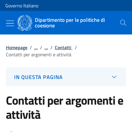
Vai al contenuto
Vai alla navigazione del sito
Governo Italiano
Dipartimento per le politiche di
coesione
Cerca
Homepage
/
...
/
...
/
Contatti
/
Contatti per argomenti e attività
IN QUESTA PAGINA
Contatti per argomenti e
attività