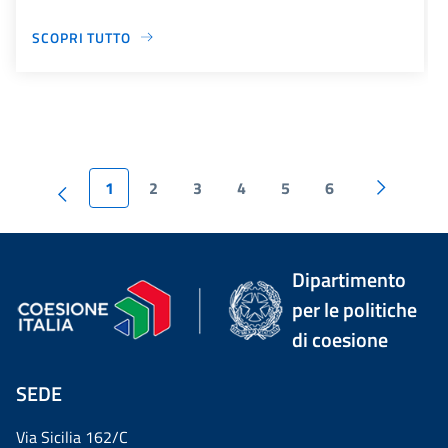
SCOPRI TUTTO
1
2
3
4
5
6
Dipartimento
per le politiche
di coesione
SEDE
Via Sicilia 162/C