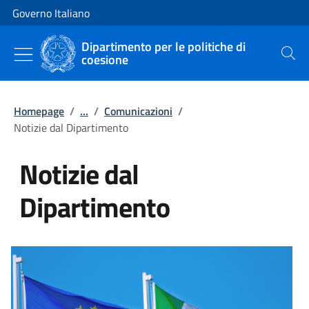
Vai al contenuto
Vai alla navigazione del sito
Governo Italiano
Dipartimento per le politiche di
coesione
Cerca
Homepage
/
...
/
Comunicazioni
/
Notizie dal Dipartimento
Notizie dal
Dipartimento
Tutti i contenuti della pagina No