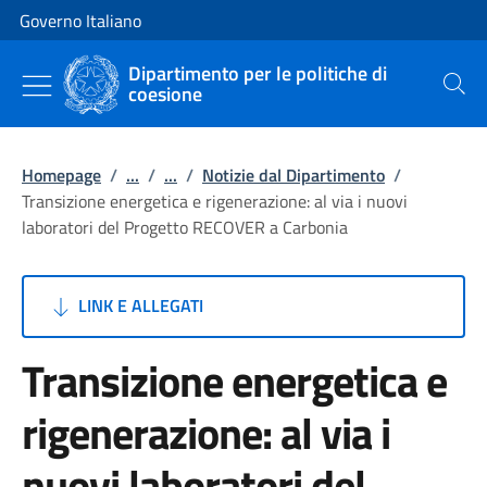
Vai al contenuto
Vai alla navigazione del sito
Governo Italiano
Dipartimento per le politiche di
coesione
Cerca
Homepage
/
...
/
...
/
Notizie dal Dipartimento
/
Transizione energetica e rigenerazione: al via i nuovi
laboratori del Progetto RECOVER a Carbonia
LINK E ALLEGATI
Transizione energetica e
rigenerazione: al via i
nuovi laboratori del