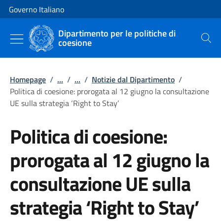
Vai al contenuto
Vai alla navigazione del sito
Governo Italiano
Dipartimento per le politiche di
coesione
Cerca
Homepage
/
...
/
...
/
Notizie dal Dipartimento
/
Politica di coesione: prorogata al 12 giugno la consultazione
UE sulla strategia ‘Right to Stay’
Politica di coesione:
prorogata al 12 giugno la
consultazione UE sulla
strategia ‘Right to Stay’