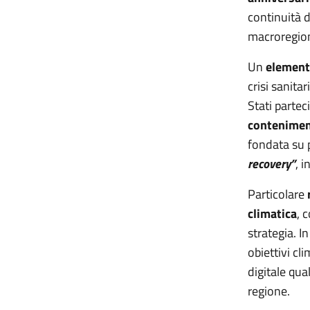
continuità d
macroregion
Un
element
crisi sanitar
Stati partec
contenimen
fondata su p
recovery”
, 
Particolare
r
climatica
, 
strategia. I
obiettivi cl
digitale qua
regione.