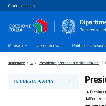
Vai al contenuto
Vai alla navigazione del sito
Governo Italiano
Dipartime
Presidenza del 
Ministro
Dipartimento
Politica di coesion
Homepage
/
...
/
Presidenze precedenti e dichiarazioni
/
Pres
IN QUESTA PAGINA
La Dichiara
dall’emerg
anniversario