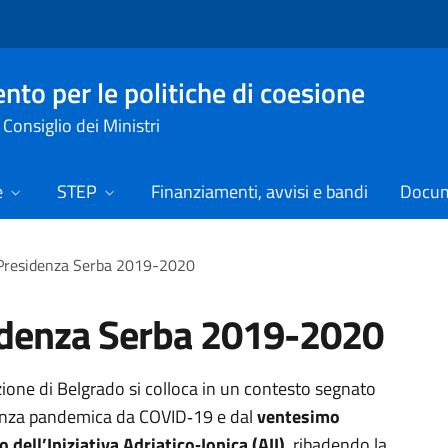
nto per le politiche di coesione
Consiglio dei Ministri
e
STEP
Finanziamenti, avvisi e bandi
Docume
Presidenza Serba 2019-2020
idenza Serba 2019-2020
zione di Belgrado
si colloca in un contesto segnato
enza pandemica da COVID
‑
19 e dal
ventesimo
 dell’Iniziativa Adriatico
‑
Ionica
(AII)
, ribadendo la