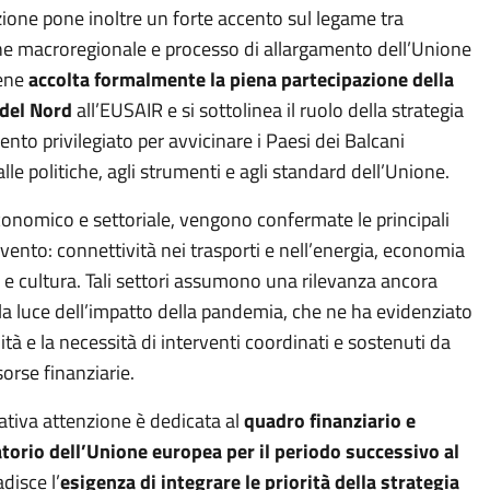
zione pone inoltre un forte accento sul legame tra
e macroregionale e processo di allargamento dell’Unione
iene
accolta formalmente la piena partecipazione della
del Nord
all’EUSAIR e si sottolinea il ruolo della strategia
nto privilegiato per avvicinare i Paesi dei Balcani
alle politiche, agli strumenti e agli standard dell’Unione.
conomico e settoriale, vengono confermate le principali
rvento: connettività nei trasporti e nell’energia, economia
 e cultura. Tali settori assumono una rilevanza ancora
la luce dell’impatto della pandemia, che ne ha evidenziato
lità e la necessità di interventi coordinati e sostenuti da
orse finanziarie.
ativa attenzione è dedicata al
quadro finanziario e
rio dell’Unione europea per il periodo successivo al
adisce l’
esigenza di integrare le priorità della strategia