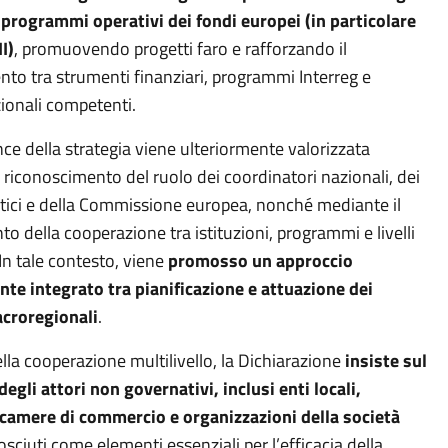
programmi operativi dei fondi europei (in particolare
II)
, promuovendo progetti faro e rafforzando il
to tra strumenti finanziari, programmi Interreg e
zionali competenti.
ce della strategia viene ulteriormente valorizzata
l riconoscimento del ruolo dei coordinatori nazionali, dei
tici e della Commissione europea, nonché mediante il
o della cooperazione tra istituzioni, programmi e livelli
 In tale contesto, viene
promosso un approccio
e integrato tra pianificazione e attuazione dei
croregionali
.
lla cooperazione multilivello, la Dichiarazione
insiste sul
egli attori non governativi, inclusi enti locali,
 camere di commercio e organizzazioni della società
nosciuti come elementi essenziali per l’efficacia della