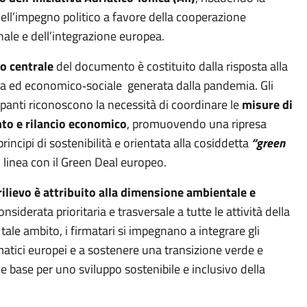
ell’impegno politico a favore della cooperazione
ale e dell’integrazione europea.
o centrale
del documento è costituito dalla risposta alla
ia ed
economico
‑
sociale
generata dalla pandemia. Gli
ipanti riconoscono la necessità di coordinare le
misure di
to e rilancio economico
, promuovendo una ripresa
rincipi di sostenibilità e orientata alla cosiddetta
“green
in linea con il Green Deal europeo.
ilievo è attribuito alla dimensione ambientale e
considerata prioritaria e trasversale a tutte le attività della
n tale ambito, i firmatari si impegnano a integrare gli
imatici europei e a sostenere una transizione verde e
le base per uno sviluppo sostenibile e inclusivo della