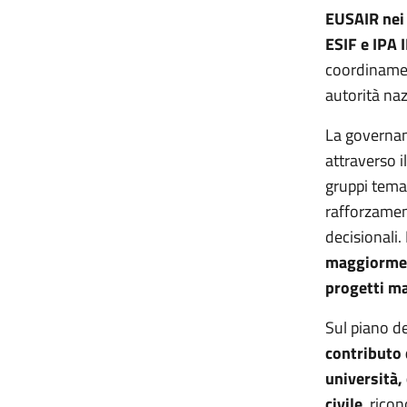
EUSAIR nei 
ESIF e IPA I
coordinamen
autorità na
La governan
attraverso i
gruppi tema
rafforzament
decisionali.
maggiorment
progetti ma
Sul piano de
contributo d
università,
civile
, rico