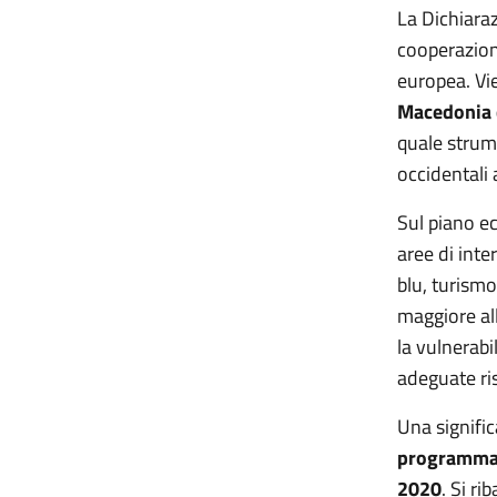
La Dichiara
cooperazion
europea. V
Macedonia 
quale strume
occidentali 
Sul piano e
aree di inte
blu, turismo
maggiore al
la vulnerabi
adeguate ris
Una signific
programmato
2020
. Si rib