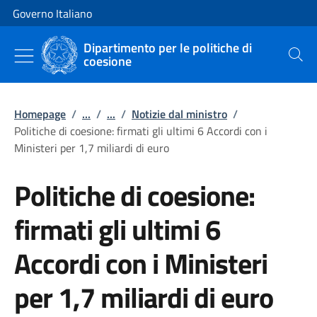
Vai al contenuto
Vai alla navigazione del sito
Governo Italiano
Dipartimento per le politiche di
coesione
Cerca
Homepage
/
...
/
...
/
Notizie dal ministro
/
Politiche di coesione: firmati gli ultimi 6 Accordi con i
Ministeri per 1,7 miliardi di euro
Politiche di coesione:
firmati gli ultimi 6
Accordi con i Ministeri
per 1,7 miliardi di euro