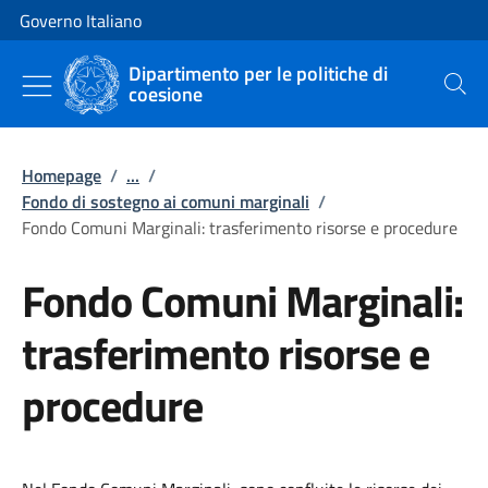
Vai al contenuto
Vai alla navigazione del sito
Governo Italiano
Dipartimento per le politiche di
coesione
Cerca
Homepage
/
...
/
Fondo di sostegno ai comuni marginali
/
Fondo Comuni Marginali: trasferimento risorse e procedure
Fondo Comuni Marginali:
trasferimento risorse e
procedure