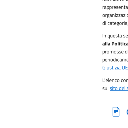
rappresentant
organizzazio
di categoria
In questa se
alla Politic
promosse da
periodicam
Giustizia UE
L'elenco com
sul
sito de