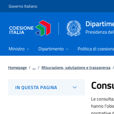
Vai al contenuto
Vai alla navigazione del sito
Governo Italiano
Dipartime
Presidenza del 
Ministro
Dipartimento
Politica di coesion
Homepage
/
...
/
Misurazione, valutazione e trasparenza
Consu
IN QUESTA PAGINA
Le consulta
hanno l’obie
normative d