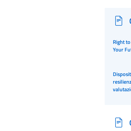
Right to
Your Fu
Disposit
resilie
valutaz