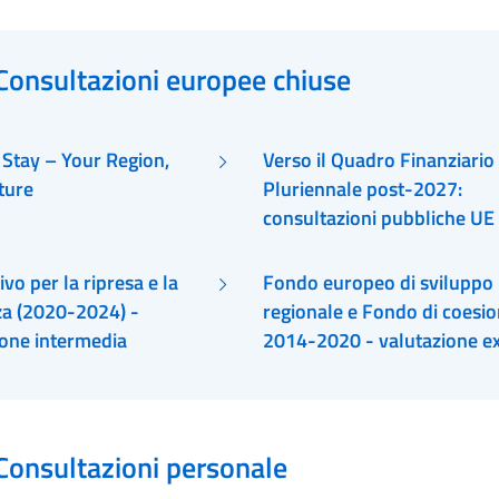
Consultazioni europee chiuse
 Stay – Your Region,
Verso il Quadro Finanziario
ture
Pluriennale post-2027:
consultazioni pubbliche UE
ruolo della Cooperazione
Territoriale Europea
ivo per la ripresa e la
Fondo europeo di sviluppo
nza (2020-2024) -
regionale e Fondo di coesi
ione intermedia
2014-2020 - valutazione e
post
Consultazioni personale