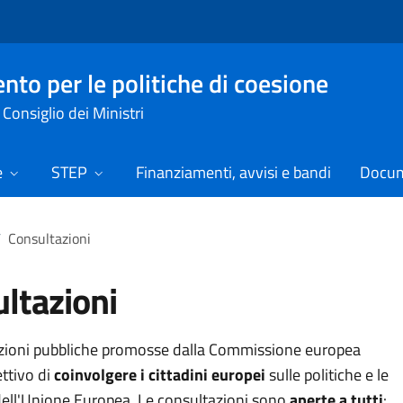
nto per le politiche di coesione
Consiglio dei Ministri
e
STEP
Finanziamenti, avvisi e bandi
Docume
/
Consultazioni
ltazioni
zioni pubbliche promosse dalla Commissione europea
ttivo di
coinvolgere i cittadini europei
sulle politiche e le
ell'Unione Europea. Le consultazioni sono
aperte a
tutti
: