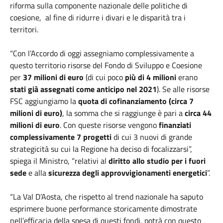
riforma sulla componente nazionale delle politiche di
coesione, al fine di ridurre i divari e le disparità tra i
territori.
“Con l’Accordo di oggi assegniamo complessivamente a
questo territorio risorse del Fondo di Sviluppo e Coesione
per
37 milioni di euro
(di cui poco
più di 4 milioni
erano
stati già assegnati come anticipo nel 2021
). Se alle risorse
FSC aggiungiamo la
quota di cofinanziamento (circa 7
milioni di euro)
, la somma che si raggiunge è pari a
circa 44
milioni di euro
. Con queste risorse vengono
finanziati
complessivamente 7 progetti
di cui 3 nuovi di grande
strategicità su cui la Regione ha deciso di focalizzarsi”,
spiega il Ministro, “relativi al
diritto allo studio per i fuori
sede
e alla
sicurezza degli approvvigionamenti energetici
”.
“La Val D’Aosta, che rispetto al trend nazionale ha saputo
esprimere buone performance storicamente dimostrate
nell’efficacia della spesa di questi fondi, potrà con questo