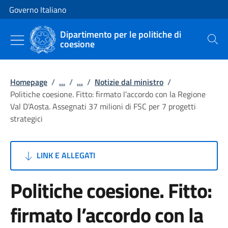
Vai al contenuto
Vai alla navigazione del sito
Governo Italiano
Dipartimento per le politiche di
coesione
Cerca
Homepage
/
...
/
...
/
Notizie dal ministro
/
Politiche coesione. Fitto: firmato l’accordo con la Regione
Val D’Aosta. Assegnati 37 milioni di FSC per 7 progetti
strategici
LINK E ALLEGATI
Politiche coesione. Fitto:
firmato l’accordo con la