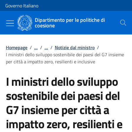
Vai al contenuto
Vai alla navigazione del sito
Governo Italiano
Dipartimento per le politiche di
coesione
Cerca
Homepage
/
...
/
...
/
Notizie dal ministro
/
I ministri dello sviluppo sostenibile dei paesi del G7 insieme
per città a impatto zero, resilienti e inclusive
I ministri dello sviluppo
sostenibile dei paesi del
G7 insieme per città a
impatto zero, resilienti e