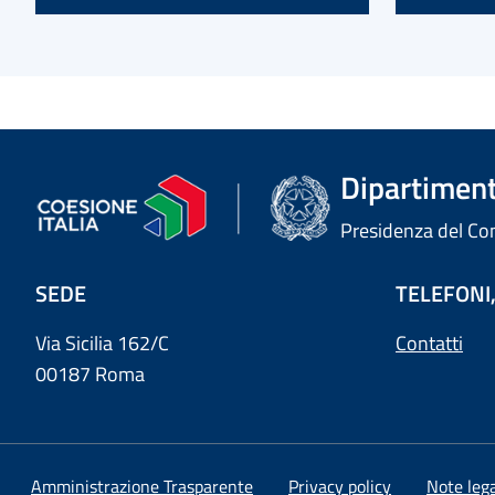
Dipartimento
Presidenza del Cons
SEDE
TELEFONI,
Via Sicilia 162/C
Contatti
00187 Roma
Amministrazione Trasparente
Privacy policy
Note lega