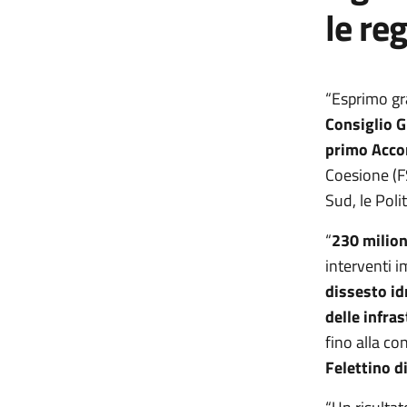
le reg
“Esprimo gr
Consiglio G
primo Accor
Coesione (FS
Sud, le Poli
“
230 milion
interventi 
dissesto idr
delle infras
fino alla co
Felettino d