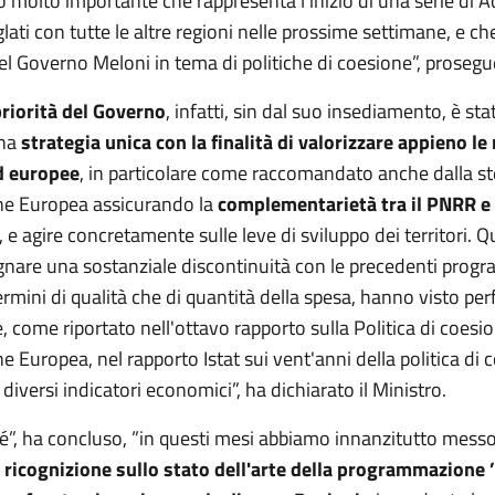
o molto importante che rappresenta l'inizio di una serie di A
lati con tutte le altre regioni nelle prossime settimane, e c
el Governo Meloni in tema di politiche di coesione”, prosegu
riorità del Governo
, infatti, sin dal suo insediamento, è sta
na
strategia unica con la finalità di valorizzare appieno le
d europee
, in particolare come raccomandato anche dalla s
e Europea assicurando la
complementarietà tra il PNRR e 
, e agire concretamente sulle leve di sviluppo dei territori.
segnare una sostanziale discontinuità con le precedenti pro
termini di qualità che di quantità della spesa, hanno visto p
, come riportato nell'ottavo rapporto sulla Politica di coesio
Europea, nel rapporto Istat sui vent'anni della politica di 
 diversi indicatori economici”, ha dichiarato il Ministro.
é”, ha concluso, ”in questi mesi abbiamo innanzitutto mess
i
ricognizione sullo stato dell'arte della programmazione 