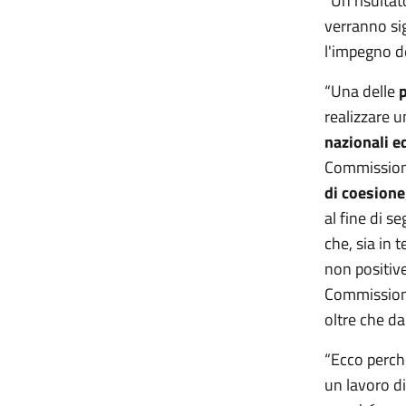
“Un risultat
verranno sig
l'impegno d
“Una delle
p
realizzare u
nazionali e
Commission
di coesione
al fine di 
che, sia in 
non positive
Commissione 
oltre che da
“Ecco perch
un lavoro d