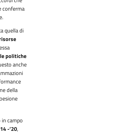
ccordi che
he conferma
e.
ta quella di
 risorse
tessa
le politiche
 Questo anche
grammazioni
erformance
ne della
coesione
o in campo
’14 -‘20
,