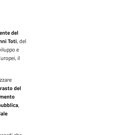
ente del
nni Toti
, del
viluppo e
uropei, il
izzare
trasto del
zamento
 pubblica
,
ale