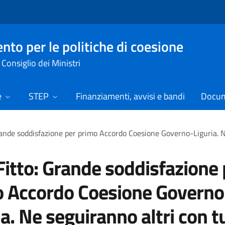
nto per le politiche di coesione
Consiglio dei Ministri
e
STEP
Finanziamenti, avvisi e bandi
Docume
rande soddisfazione per primo Accordo Coesione Governo-Liguria. Ne
Fitto: Grande soddisfazione 
 Accordo Coesione Governo
ia. Ne seguiranno altri con t