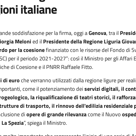
ioni italiane
ande soddisfazione per la firma, oggi a
Genova
, tra il
Presid
iorgia Meloni
ed il
Presidente della Regione Liguria Giova
do per la coesione
finanziato con le risorse del Fondo di S
C) per il periodo 2021-2027”: così il Ministro per gli Affari E
tiche di Coesione e il PNRR Raffaele Fitto.
i di euro
che verranno utilizzati dalla regione ligure per real
importanti, come il potenziamento dei
servizi digitali, il con
ogeologico, la riqualificazione di teatri storici, il raffor
trutture di trasporto, il rinnovo dell'edilizia residenziale
nclusione di
opere di grande rilevanza
come il Nuovo
osped
i La Spezia
”, spiega il Ministro.