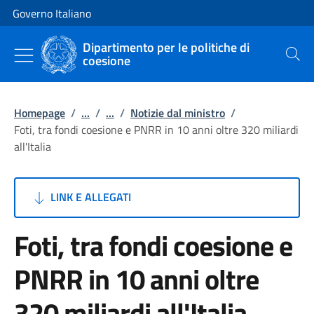
Vai al contenuto
Vai alla navigazione del sito
Governo Italiano
Dipartimento per le politiche di
coesione
Cerca
Homepage
/
...
/
...
/
Notizie dal ministro
/
Foti, tra fondi coesione e PNRR in 10 anni oltre 320 miliardi
all'Italia
LINK E ALLEGATI
Foti, tra fondi coesione e
PNRR in 10 anni oltre
320 miliardi all'Italia