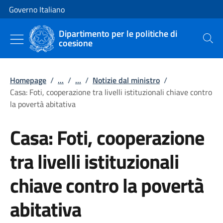
Vai al contenuto
Vai alla navigazione del sito
Governo Italiano
Dipartimento per le politiche di
coesione
Cerca
Homepage
/
...
/
...
/
Notizie dal ministro
/
Casa: Foti, cooperazione tra livelli istituzionali chiave contro
la povertà abitativa
Casa: Foti, cooperazione
tra livelli istituzionali
chiave contro la povertà
abitativa