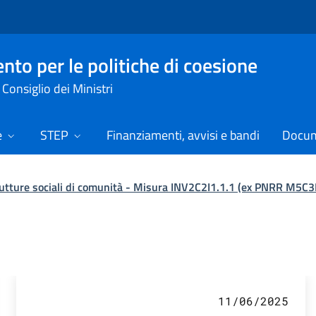
nto per le politiche di coesione
Consiglio dei Ministri
e
STEP
Finanziamenti, avvisi e bandi
Docume
trutture sociali di comunità - Misura INV2C2I1.1.1 (ex PNRR M5C3
ews
11/06/2025