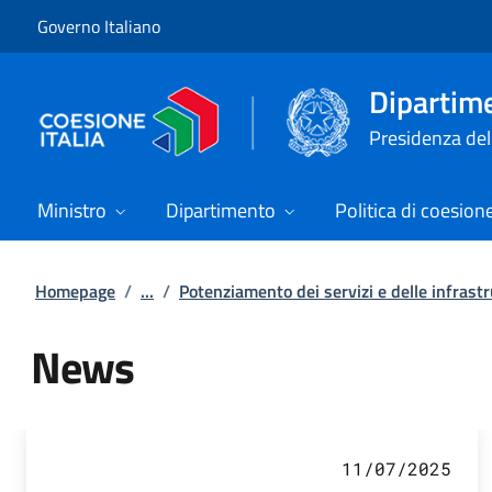
Vai al contenuto
Vai alla navigazione del sito
Governo Italiano
Dipartime
Presidenza del 
Ministro
Dipartimento
Politica di coesion
Homepage
/
...
/
Potenziamento dei servizi e delle infras
News
Tutti i contenuti della pagina N
11/07/2025