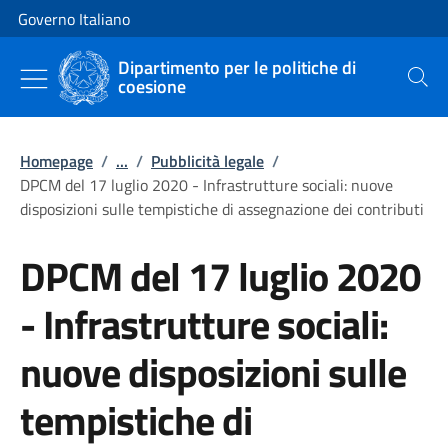
Vai al contenuto
Vai alla navigazione del sito
Governo Italiano
Dipartimento per le politiche di
coesione
Cerca
Homepage
/
...
/
Pubblicità legale
/
DPCM del 17 luglio 2020 - Infrastrutture sociali: nuove
disposizioni sulle tempistiche di assegnazione dei contributi
DPCM del 17 luglio 2020
- Infrastrutture sociali:
nuove disposizioni sulle
tempistiche di