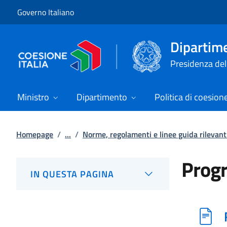
Vai al contenuto
Vai alla navigazione del sito
Governo Italiano
Dipartime
Presidenza del 
Ministro
Dipartimento
Politica di coesion
Homepage
/
...
/
Norme, regolamenti e linee guida rilevanti
Prog
IN QUESTA PAGINA