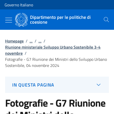
Vai al contenuto
Vai alla navigazione del sito
Governo Italiano
Dipartimento per le politiche di
coesione
Cerca
Homepage
/
...
/
...
/
Riunione ministeriale Sviluppo Urbano Sostenibile 3-4
novembre
/
Fotografie - G7 Riunione dei Ministri dello Sviluppo Urbano
Sostenibile, 04 novembre 2024
IN QUESTA PAGINA
Fotografie - G7 Riunione