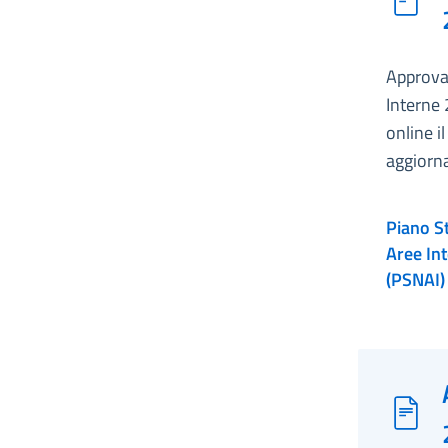
Approvat
Interne
online i
aggiorna
Piano St
Aree In
(PSNAI)