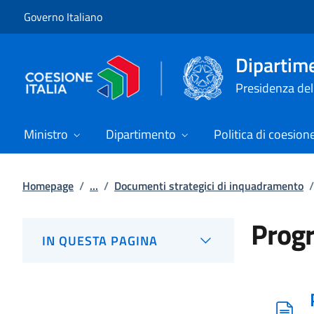
Vai al contenuto
Vai alla navigazione del sito
Governo Italiano
Dipartime
Presidenza del 
Ministro
Dipartimento
Politica di coesion
Homepage
/
...
/
Documenti strategici di inquadramento
/
Prog
IN QUESTA PAGINA