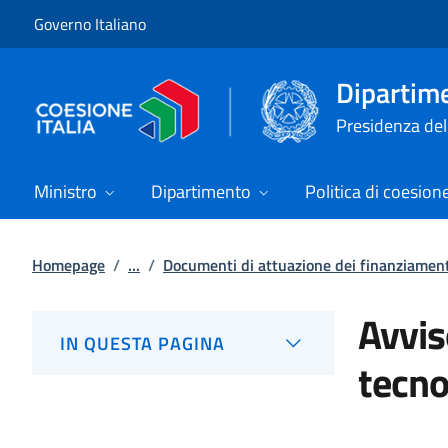
Vai al contenuto
Vai alla navigazione del sito
Governo Italiano
Dipartime
Presidenza del 
Ministro
Dipartimento
Politica di coesion
Homepage
/
...
/
Documenti di attuazione dei finanziamenti
Avvis
IN QUESTA PAGINA
tecno