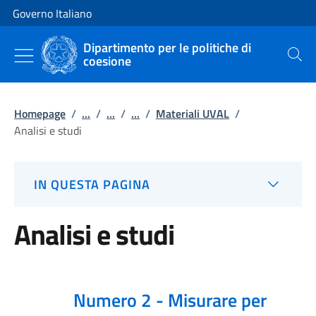
Vai al contenuto
Vai alla navigazione del sito
Governo Italiano
Dipartimento per le politiche di
coesione
Cerca
Homepage
/
...
/
...
/
...
/
Materiali UVAL
/
Analisi e studi
IN QUESTA PAGINA
Analisi e studi
Numero 2 - Misurare per