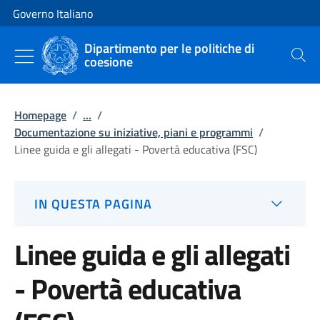
Vai al contenuto
Vai alla navigazione del sito
Governo Italiano
Dipartimento per le politiche di
coesione
Cerca
Homepage
/
...
/
Documentazione su iniziative, piani e programmi
/
Linee guida e gli allegati - Povertà educativa (FSC)
IN QUESTA PAGINA
Linee guida e gli allegati
- Povertà educativa