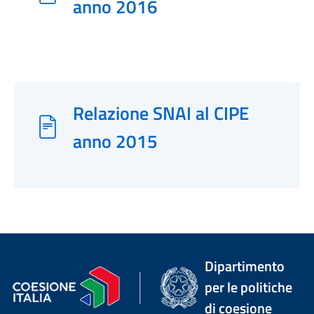
anno 2016
Relazione SNAI al CIPE
anno 2015
Dipartimento
per le politiche
di coesione