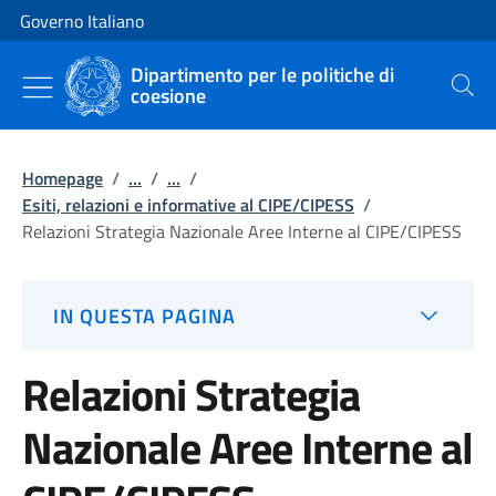
Vai al contenuto
Vai alla navigazione del sito
Governo Italiano
Dipartimento per le politiche di
coesione
Cerca
Homepage
/
...
/
...
/
Esiti, relazioni e informative al CIPE/CIPESS
/
Relazioni Strategia Nazionale Aree Interne al CIPE/CIPESS
IN QUESTA PAGINA
Relazioni Strategia
Nazionale Aree Interne al